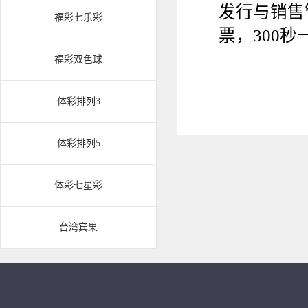
发行与销售
福彩七乐彩
票，300秒
福彩双色球
体彩排列3
体彩排列5
体彩七星彩
台湾宾果