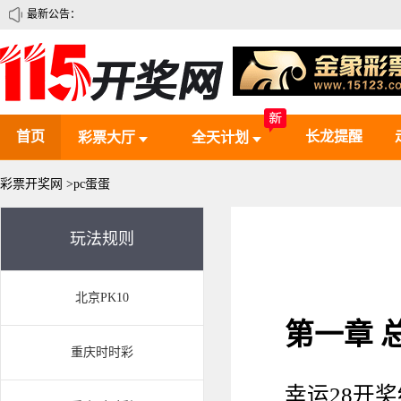
最新公告：
尊敬
首页
长龙提醒
彩票大厅
全天计划
彩票开奖网 >pc蛋蛋
玩法规则
北京PK10
第一章 总
重庆时时彩
幸运28开