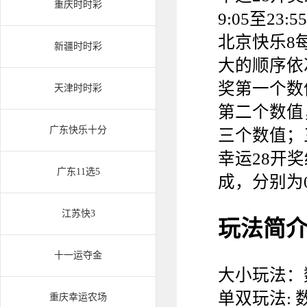
重庆时时彩
9:05至2
北京快乐8
新疆时时彩
大的顺序依
奖第一个数
天津时时彩
第二个数值
广东快乐十分
三个数值；
幸运28开奖
广东11选5
成，分别为0
江苏快3
玩法简
十一运夺金
大小玩法：数
单双玩法: 
重庆幸运农场