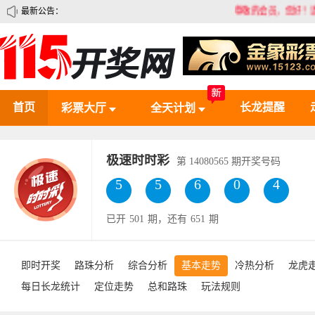
最新公告：
尊敬的会员，您好！请认准1
首页
长龙提醒
彩票大厅
全天计划
极速时时彩
第
14080565
期开奖号码
3
6
6
4
1
已开
501
期，还有
651
期
即时开奖
路珠分析
综合分析
基本走势
冷热分析
龙虎
每日长龙统计
定位走势
总和路珠
玩法规则