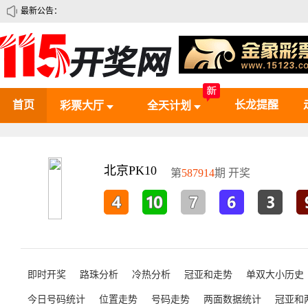
最新公告：
尊敬
首页
长龙提醒
彩票大厅
全天计划
北京PK10
第
587914
期 开奖
即时开奖
路珠分析
冷热分析
冠亚和走势
单双大小历史
今日号码统计
位置走势
号码走势
两面数据统计
冠亚和