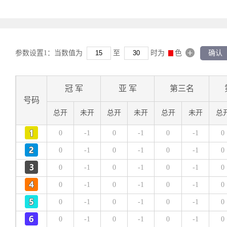
参数设置1：当数值为
至
时为
色
确认
冠 军
亚 军
第三名
号码
总开
未开
总开
未开
总开
未开
总
0
-1
0
-1
0
-1
0
0
-1
0
-1
0
-1
0
0
-1
0
-1
0
-1
0
0
-1
0
-1
0
-1
0
0
-1
0
-1
0
-1
0
0
-1
0
-1
0
-1
0