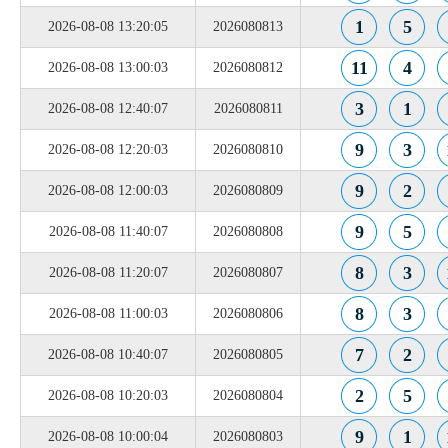
1
5
2026-08-08 13:20:05
2026080813
11
4
2026-08-08 13:00:03
2026080812
3
1
2026-08-08 12:40:07
2026080811
9
3
2026-08-08 12:20:03
2026080810
9
2
2026-08-08 12:00:03
2026080809
9
5
2026-08-08 11:40:07
2026080808
8
3
2026-08-08 11:20:07
2026080807
8
3
2026-08-08 11:00:03
2026080806
7
2
2026-08-08 10:40:07
2026080805
2
5
2026-08-08 10:20:03
2026080804
9
1
2026-08-08 10:00:04
2026080803